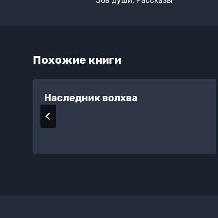
Зов души. Рассказы
записям
Похожие книги
Наследник волхва