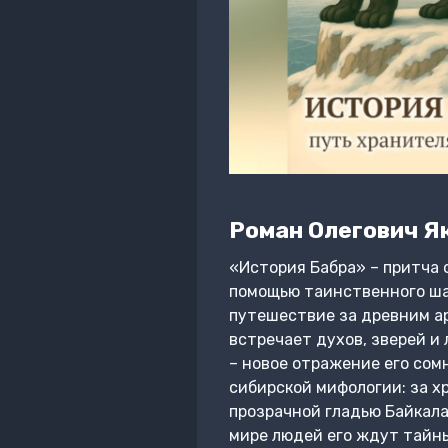
Роман Олегович Я
«История Бабра» – притча о
помощью таинственного ша
путешествие за древним ар
встречает духов, зверей и 
– новое отражение его сом
сибирской мифологии: за х
прозрачной гладью Байкала
мире людей его ждут тайн