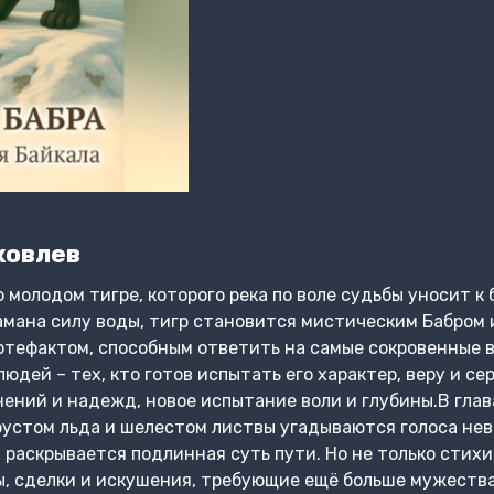
ковлев
 молодом тигре, которого река по воле судьбы уносит к 
мана силу воды, тигр становится мистическим Бабром 
тефактом, способным ответить на самые сокровенные в
людей – тех, кто готов испытать его характер, веру и с
нений и надежд, новое испытание воли и глубины.В гла
рустом льда и шелестом листвы угадываются голоса нев
 раскрывается подлинная суть пути. Но не только стих
ы, сделки и искушения, требующие ещё больше мужеств