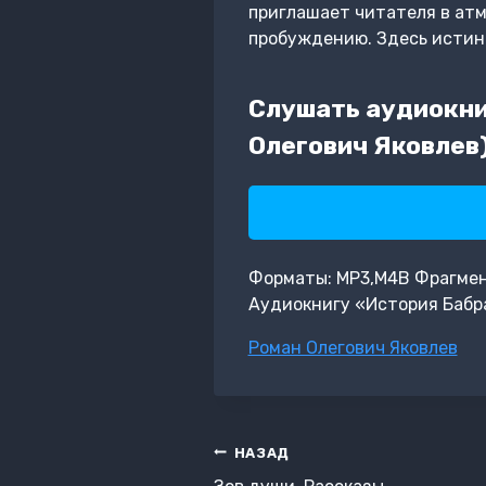
приглашает читателя в атм
пробуждению. Здесь истинн
Слушать аудиокни
Олегович Яковлев
Форматы: MP3,M4B Фрагмент:
Аудиокнигу «История Бабра
Метки
Роман Олегович Яковлев
записи:
Навигация
НАЗАД
по