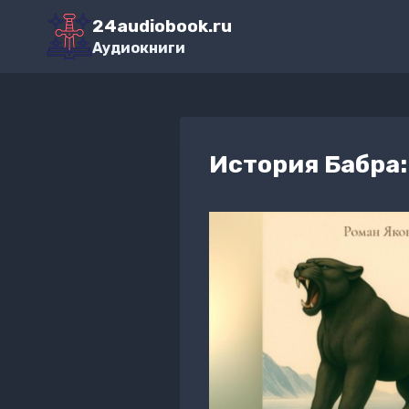
Перейти
24audiobook.ru
к
Аудиокниги
содержимому
История Бабра: