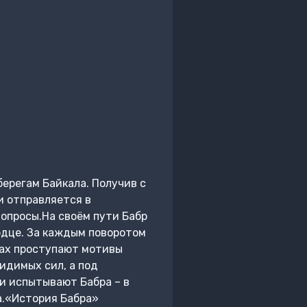
берегам Байкала. Получив с
и отправляется в
опросы.На своём пути Бабр
ердце. За каждым поворотом
вах проступают мотивы
идимых сил, а под
ии испытывают Бабра – в
а.«История Бабра»