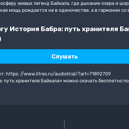
осферу живых легенд Байкала, где дыхание озера и шор
ая мощь рождается не в одиночестве, а в гармонии со 
гу История Бабра: путь хранителя Ба
)
Слушать
 https: //www.litres.ru/audiotrial/?art=71892709
: путь хранителя Байкала» можно скачать бесплатно по