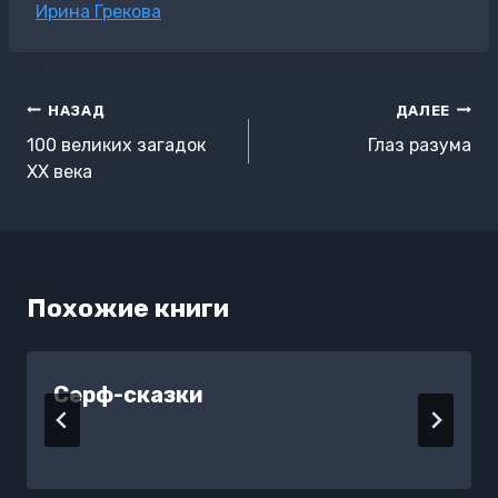
Метки
Ирина Грекова
записи:
Навигация
НАЗАД
ДАЛЕЕ
по
100 великих загадок
Глаз разума
записям
XX века
Похожие книги
Серф-сказки