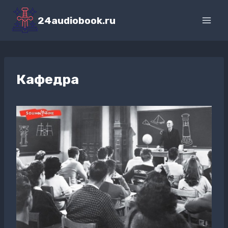
Перейти
к
24audiobook.ru
содержимому
Кафедра