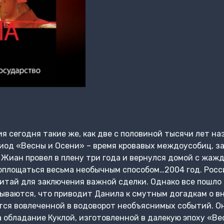
я сегодня такие же, как две с половиной тысячи лет наз
риод «Весны и Осени» – время кровавых междоусобиц, з
у Жиан провел в плену три года и вернулся домой с жаж
оплощаться весьма необычным способом…2004 год. Рос
итай для заключения важной сделки. Однако все пошло н
рываются, что приводит Данила к смутным догадкам о в
ется вовлеченной в водоворот необъяснимых событий. О
а обладание Куклой, изготовленной в далекую эпоху «Ве