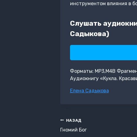
инструментом влияния в бо
Слушать аудиокни
Садыкова)
Форматы: MP3,M4B Фрагмент:
Аудиокнигу «Кукла. Красав
Метки
Елена Садыкова
записи:
Навигация
НАЗАД
по
Гномий Бог