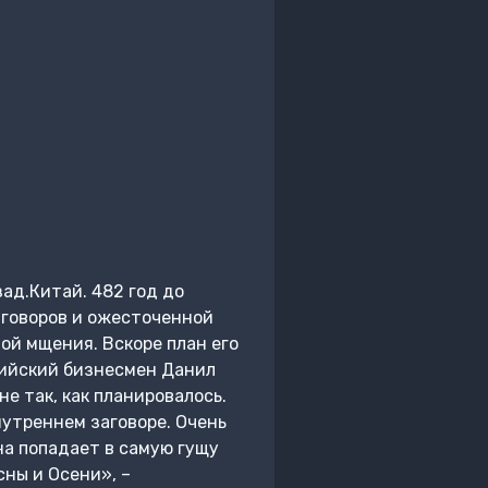
ад.Китай. 482 год до
аговоров и ожесточенной
дой мщения. Вскоре план его
сийский бизнесмен Данил
е так, как планировалось.
нутреннем заговоре. Очень
на попадает в самую гущу
сны и Осени», –