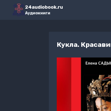
Перейти
24audiobook.ru
к
Аудиокниги
содержимому
Кукла. Красави