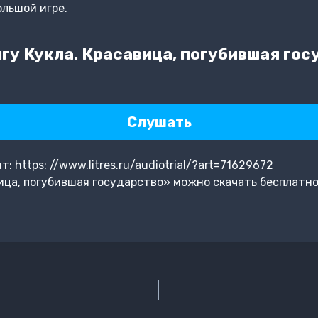
льшой игре.
гу Кукла. Красавица, погубившая гос
Слушать
 https: //www.litres.ru/audiotrial/?art=71629672
ица, погубившая государство» можно скачать бесплатно