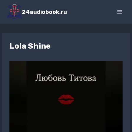
Перейти
к
24audiobook.ru
содержимому
Lola Shine