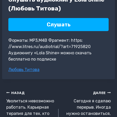
(Любовь Титова)
Слушать
Форматы: MP3,M4B Фрагмент: https:
//www.litres.ru/audiotrial/?art=71925820
Аудиокнигу «Lola Shine» можно скачать
бесплатно по подписке
Метки
Любовь Титова
записи:
Навигация
НАЗАД
ДАЛЕЕ
по
Уволиться невозможно
Сегодня я сделаю
записям
работать. Карьерная
перерыв. Иногда
терапия для тех, кто
нужно остановиться,