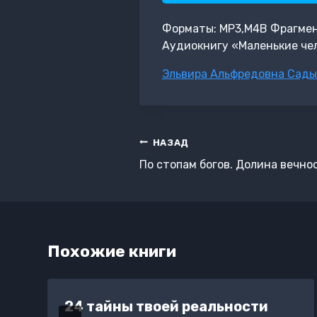
Форматы: MP3,M4B Фрагмент:
Аудиокнигу «Маленькие чел
Метки
Эльвира Альфредовна Сады
записи:
Навигация
НАЗАД
по
По стопам богов. Долина вечно
записям
Похожие книги
24 тайны твоей реальности