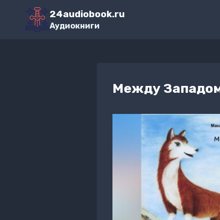
Перейти
24audiobook.ru
к
Аудиокниги
содержимому
Между Западом