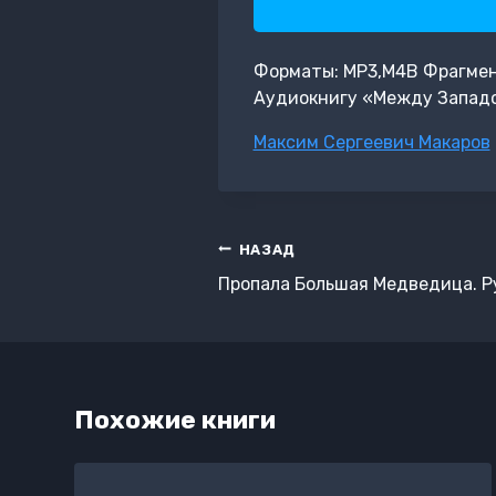
Форматы: MP3,M4B Фрагмент:
Аудиокнигу «Между Западо
Метки
Максим Сергеевич Макаров
записи:
Навигация
НАЗАД
по
Пропала Большая Медведица. Р
записям
Похожие книги