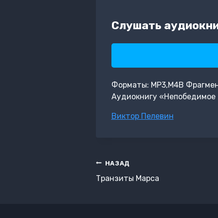
Слушать аудиокни
Форматы: MP3,M4B Фрагмент: 
Аудиокнигу «Непобедимое с
Метки
Виктор Пелевин
записи:
Навигация
НАЗАД
по
Транзиты Марса
записям