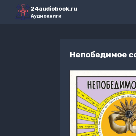
Перейти
24audiobook.ru
к
Аудиокниги
содержимому
Непобедимое со