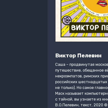
Виктор Пелевин
Саша – продвинутая москов
путешествие, обещанное ей
некроэмпатов, римских при
российских шестнадцатых р
не только). Но самое главно
Маск называет компьютерно
с тайной, вы узнаете из кн
В.О.Пелевин, текст, 2020 