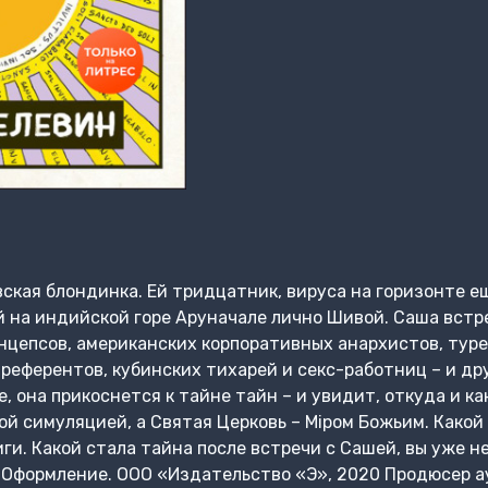
ская блондинка. Ей тридцатник, вируса на горизонте ещ
 на индийской горе Аруначале лично Шивой. Саша встр
нцепсов, американских корпоративных анархистов, тур
еферентов, кубинских тихарей и секс-работниц – и др
е, она прикоснется к тайне тайн – и увидит, откуда и ка
й симуляцией, а Святая Церковь – Мiром Божьим. Какой
иги. Какой стала тайна после встречи с Сашей, вы уже не
© Оформление. ООО «Издательство «Э», 2020 Продюсер 