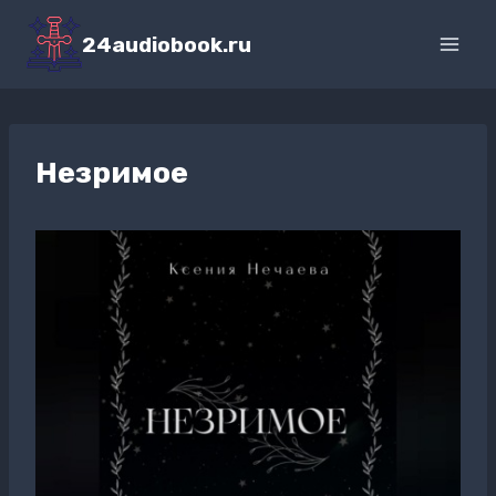
Перейти
к
24audiobook.ru
содержимому
Незримое