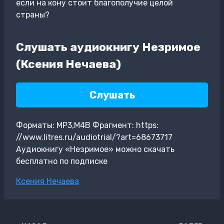
если на кону стоит благополучие целой
страны?
Слушать аудиокнигу Незримое
(Ксения Нечаева)
Слушать
Форматы: MP3,M4B Фрагмент: https:
//www.litres.ru/audiotrial/?art=68673717
Аудиокнигу «Незримое» можно скачать
бесплатно по подписке
Метки
Ксения Нечаева
записи: