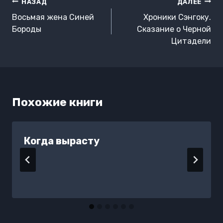
Навигация
НАЗАД
ДАЛЕЕ
по
Восьмая жена Синей
Хроники Сэнгоку.
записям
Бороды
Сказание о Черной
Цитадели
Похожие книги
Когда вырасту