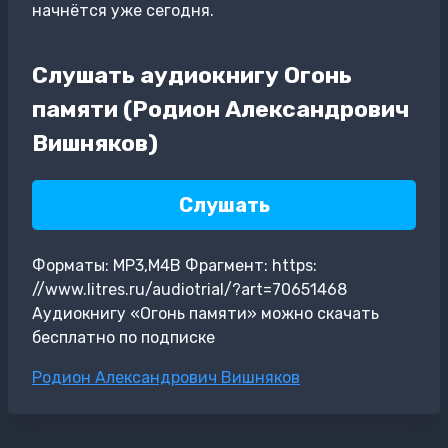
начнётся уже сегодня.
Слушать аудиокнигу Огонь
памяти (Родион Александрович
Вишняков)
Слушать
Форматы: MP3,M4B Фрагмент: https:
//www.litres.ru/audiotrial/?art=70651468
Аудиокнигу «Огонь памяти» можно скачать
бесплатно по подписке
Метки
Родион Александрович Вишняков
записи: