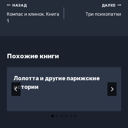
Навигация
НАЗАД
ДАЛЕЕ
по
Компас и клинок. Книга
Три психопатки
записям
1
Похожие книги
Лолотта и другие парижские
истории