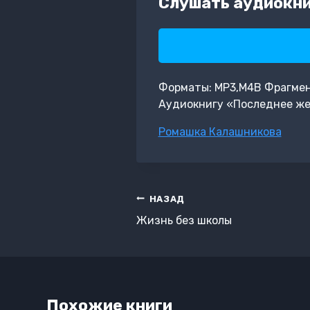
Слушать аудиокни
Форматы: MP3,M4B Фрагмент:
Аудиокнигу «Последнее же
Метки
Ромашка Калашникова
записи:
Навигация
НАЗАД
по
Жизнь без школы
записям
Похожие книги