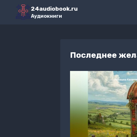
Перейти
24audiobook.ru
к
Аудиокниги
содержимому
Последнее жел