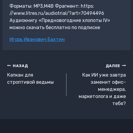
Форматы: MP3,M4B Фрагмент: https:
//www.litres.ru/audiotrial/?art=70494496
Аудиокнигу «Предновогодние хлопоты IV»
можно скачать бесплатно по подписке
Метки
Игорь Иванович Бахтин
записи:
Навигация
НАЗАД
ДАЛЕЕ
по
Капкан для
Как ИИ уже завтра
записям
строптивой ведьмы
заменит офис-
менеджера,
маркетолога и даже
тебя?