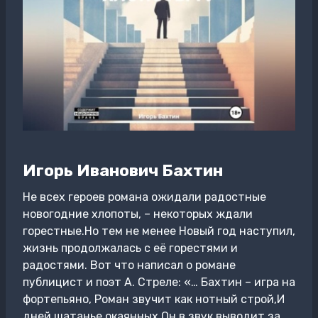
Игорь Иванович Бахтин
Не всех героев романа ожидали радостные
новогодние хлопоты, – некоторых ждали
горестные.Но тем не менее Новый год наступил,
жизнь продолжалась с её горестями и
радостями. Вот что написал о романе
публицист и поэт А. Стреле: «… Бахтин – игра на
фортепьяно, Роман звучит как нотный строй,И
дней шатанье окаянных Он в звук выводит за