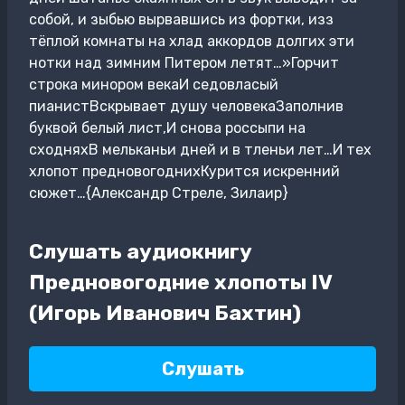
собой, и зыбью вырвавшись из фортки, изз
тёплой комнаты на хлад аккордов долгих эти
нотки над зимним Питером летят…»Горчит
строка минором векаИ седовласый
пианистВскрывает душу человекаЗаполнив
буквой белый лист,И снова россыпи на
сходняхВ мельканьи дней и в тленьи лет…И тех
хлопот предновогоднихКурится искренний
сюжет…{Александр Стреле, Зилаир}
Слушать аудиокнигу
Предновогодние хлопоты IV
(Игорь Иванович Бахтин)
Слушать