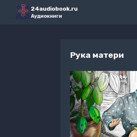
Перейти
24audiobook.ru
к
Аудиокниги
содержимому
Рука матери