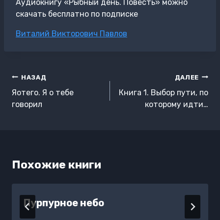
Аудиокнигу «Рыбный день. Повесть» можно
скачать бесплатно по подписке
Метки
Виталий Викторович Павлов
записи:
Навигация
НАЗАД
ДАЛЕЕ
по
Яотего. Я о тебе
Книга 1. Выбор пути, по
записям
говорил
которому идти…
Похожие книги
Пурпурное небо