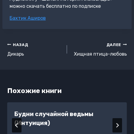
можно скачать бесплатно по подписке
Метки
Бахтик Аширов
записи:
Навигация
НАЗАД
ДАЛЕЕ
по
Дикарь
Хищная птица-любовь
записям
Похожие книги
Будни случайной ведьмы
(Интуиция)