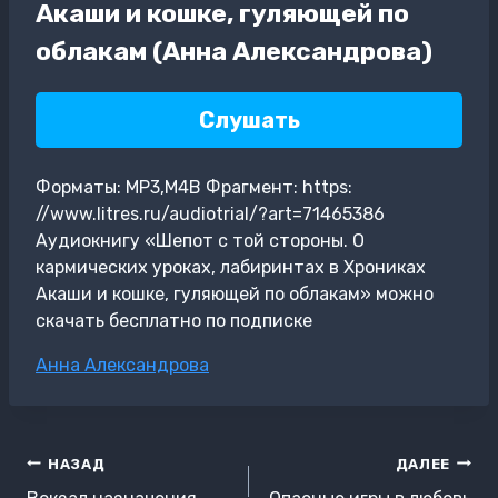
Акаши и кошке, гуляющей по
облакам (Анна Александрова)
Слушать
Форматы: MP3,M4B Фрагмент: https:
//www.litres.ru/audiotrial/?art=71465386
Аудиокнигу «Шепот с той стороны. О
кармических уроках, лабиринтах в Хрониках
Акаши и кошке, гуляющей по облакам» можно
скачать бесплатно по подписке
Метки
Анна Александрова
записи:
Навигация
НАЗАД
ДАЛЕЕ
по