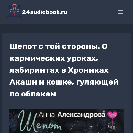
Перейти
к
24audiobook.ru
содержимому
Шепот с той стороны. О
кармических уроках,
лабиринтах в Хрониках
Акаши и кошке, гуляющей
по облакам