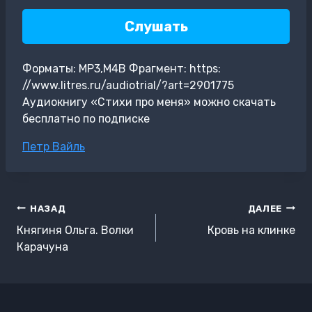
Слушать
Форматы: MP3,M4B Фрагмент: https:
//www.litres.ru/audiotrial/?art=2901775
Аудиокнигу «Стихи про меня» можно скачать
бесплатно по подписке
Метки
Петр Вайль
записи:
Навигация
НАЗАД
ДАЛЕЕ
по
Княгиня Ольга. Волки
Кровь на клинке
записям
Карачуна