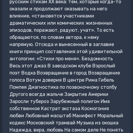
русским стихам XX века: тем, которые когда-то
оказали и продолжают оказывать на него
влияние, «становятся участниками
драматических или комических жизненных
эпизодов, поражают, радуют, учат». То есть
обращаются, по словам автора, к нему
напрямую. Отсюда и вынесенный в заглавие
книги принцип составления этой удивительной
антологии: «Стихи про меня». Бездомность
Весь этот джаз В заводском клубе Взрослый
поэт Водка Возвращение в город Возвращение
голоса Вотум доверия В центре Рима Гибель
Помпея Диагностика по позвоночному столбу
Другого всегда жальче Закрытие Америки
Заросли тубероз Зарубежный полигон Имя
собственное Кастрат экстаза Космогония
любви Любовный масштаб Манифест Моральный
кодекс Московский трамвай Музыка из окошка
Надежда, вера, любовь На самом деле Не понять