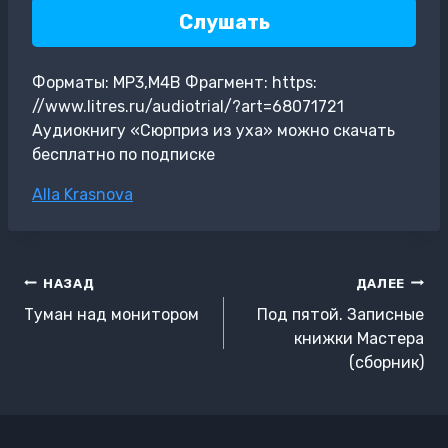
Слушать
Форматы: MP3,M4B Фрагмент: https:
//www.litres.ru/audiotrial/?art=68071721
Аудиокнигу «Сюрприз из уха» можно скачать
бесплатно по подписке
Метки
Alla Krasnova
записи:
Навигация
НАЗАД
ДАЛЕЕ
по
Туман над монитором
Под пятой. Записные
записям
книжки Мастера
(сборник)