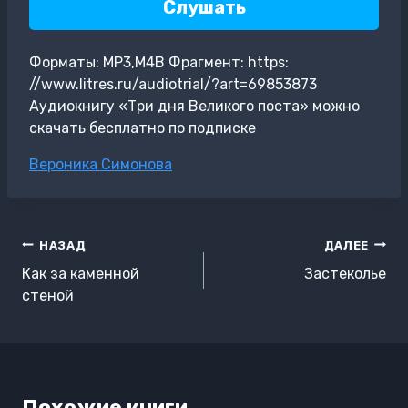
Слушать
Форматы: MP3,M4B Фрагмент: https:
//www.litres.ru/audiotrial/?art=69853873
Аудиокнигу «Три дня Великого поста» можно
скачать бесплатно по подписке
Метки
Вероника Симонова
записи:
Навигация
НАЗАД
ДАЛЕЕ
по
Как за каменной
Застеколье
записям
стеной
Похожие книги