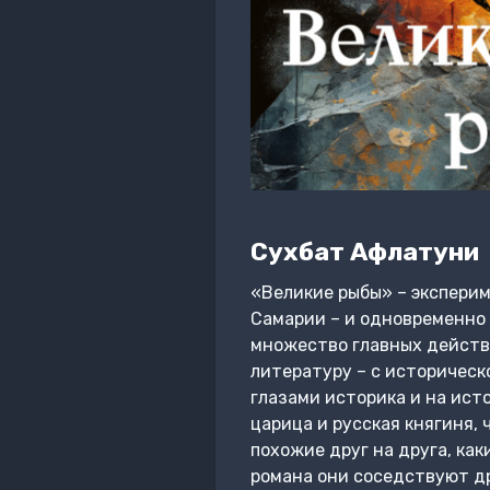
Сухбат Афлатуни
«Великие рыбы» – эксперим
Самарии – и одновременно в
множество главных действу
литературу – с историческ
глазами историка и на исто
царица и русская княгиня, 
похожие друг на друга, ка
романа они соседствуют дру