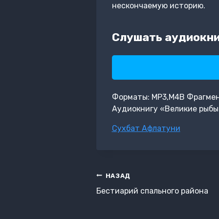
нескончаемую историю.
Слушать аудиокни
Форматы: MP3,M4B Фрагмент:
Аудиокнигу «Великие рыбы
Метки
Сухбат Афлатуни
записи:
Навигация
НАЗАД
по
Бестиарий спального района
записям