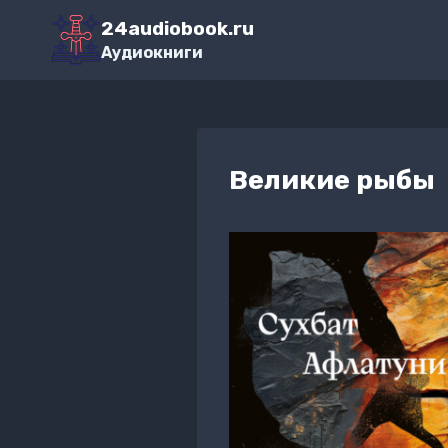
Перейти
24audiobook.ru
к
Аудиокниги
содержимому
Великие рыбы