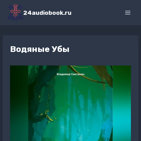
Перейти
к
24audiobook.ru
содержимому
Водяные Убы