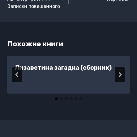
записям
Записки повешенного
Похожие книги
Лизаветина загадка (сборник)