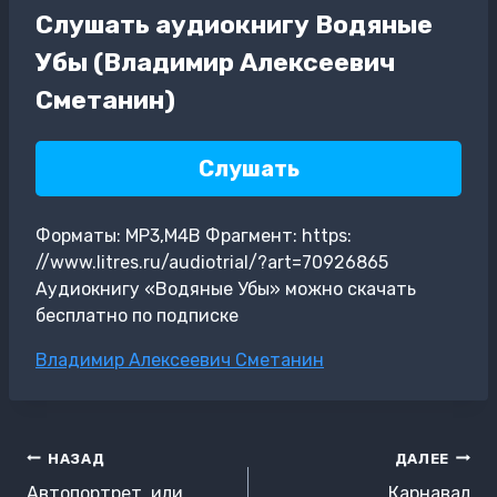
Слушать аудиокнигу Водяные
Убы (Владимир Алексеевич
Сметанин)
Слушать
Форматы: MP3,M4B Фрагмент: https:
//www.litres.ru/audiotrial/?art=70926865
Аудиокнигу «Водяные Убы» можно скачать
бесплатно по подписке
Метки
Владимир Алексеевич Сметанин
записи:
Навигация
НАЗАД
ДАЛЕЕ
по
Автопортрет, или
Карнавал