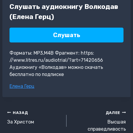
Слушать аудиокнигу Волкодав
(Елена Герц)
Слушать
Форматы: MP3,M4B Фрагмент: https:
//www.litres.ru/audiotrial/?art=71420656
Аудиокнигу «Волкодав» можно скачать
бесплатно по подписке
Метки
Елена Герц
записи:
Навигация
НАЗАД
ДАЛЕЕ
по
За Христом
Высшая
записям
справедливость