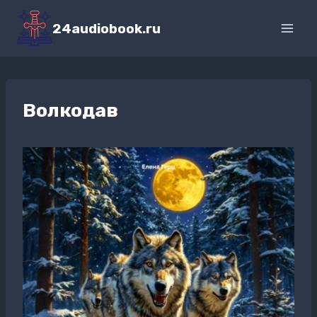
Перейти
к
24audiobook.ru
содержимому
Волкодав