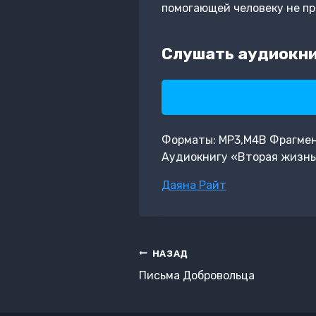
помогающей человеку не пр
Слушать аудиокни
Форматы: MP3,M4B Фрагмент:
Аудиокнигу «Вторая жизнь
Метки
Даяна Райт
записи:
Навигация
НАЗАД
по
Письма Добровольца
записям