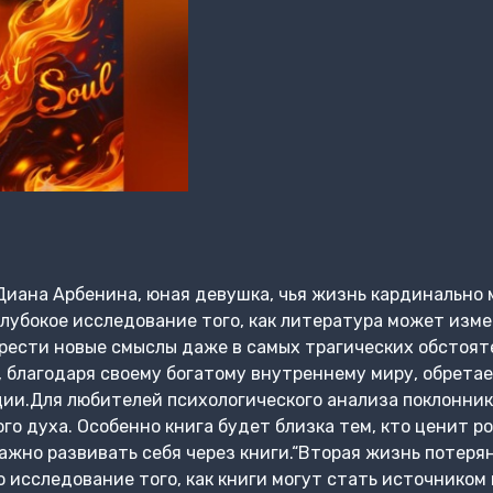
Диана Арбенина, юная девушка, чья жизнь кардинально 
глубокое исследование того, как литература может изме
брести новые смыслы даже в самых трагических обстояте
, благодаря своему богатому внутреннему миру, обрета
ии.Для любителей психологического анализа поклонник
го духа. Особенно книга будет близка тем, кто ценит р
ажно развивать себя через книги.“Вторая жизнь потерян
о исследование того, как книги могут стать источником