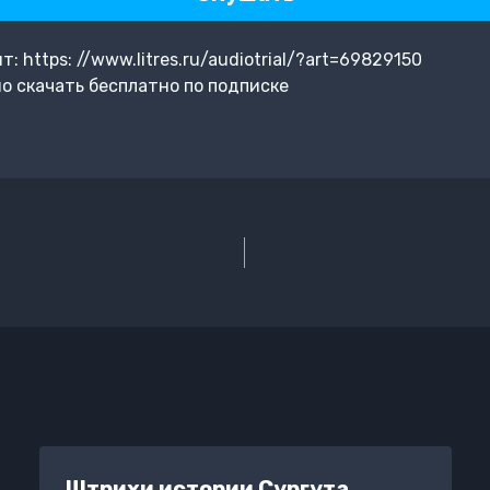
 https: //www.litres.ru/audiotrial/?art=69829150
о скачать бесплатно по подписке
Штрихи истории Сургута