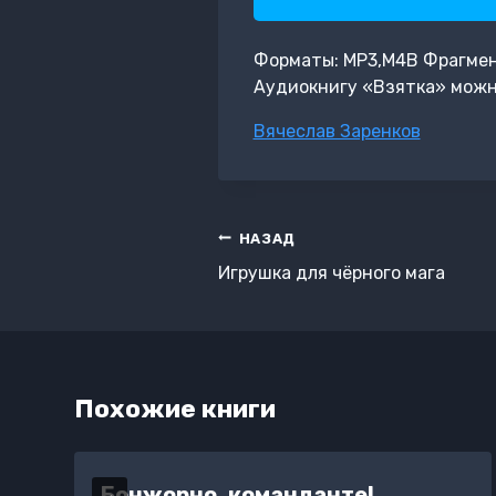
Форматы: MP3,M4B Фрагмент:
Аудиокнигу «Взятка» можн
Метки
Вячеслав Заренков
записи:
Навигация
НАЗАД
по
Игрушка для чёрного мага
записям
Похожие книги
Бонжорно, команданте!