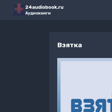
Перейти
24audiobook.ru
к
Аудиокниги
содержимому
Взятка