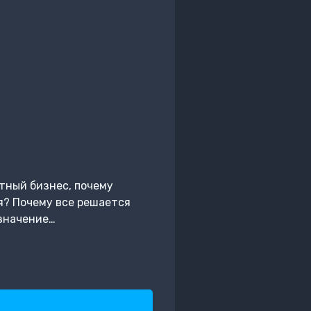
тный бизнес, почему
я? Почему все решается
 значение…