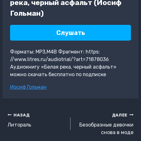
река, черный асфальт (Иосиф
Гольман)
Слушать
Форматы: MP3,M4B Фрагмент: https:
//www.litres.ru/audiotrial/?art=71878036
Аудиокнигу «Белая река, черный асфальт»
можно скачать бесплатно по подписке
Метки
Иосиф Гольман
записи:
Навигация
НАЗАД
ДАЛЕЕ
по
Литораль
Безобразные девочки
записям
снова в моде