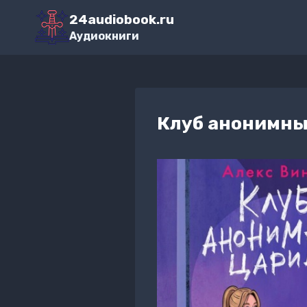
Перейти
24audiobook.ru
к
Аудиокниги
содержимому
Клуб анонимны