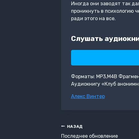
Иногда они заводят так да
проникнуть в психологию ч
ради этого на все.
Слушать аудиокни
Форматы: MP3,M4B Фрагмент: 
Аудиокнигу «Клуб анонимн
Метки
Алекс Винтер
записи:
Навигация
НАЗАД
по
Последнее обновление