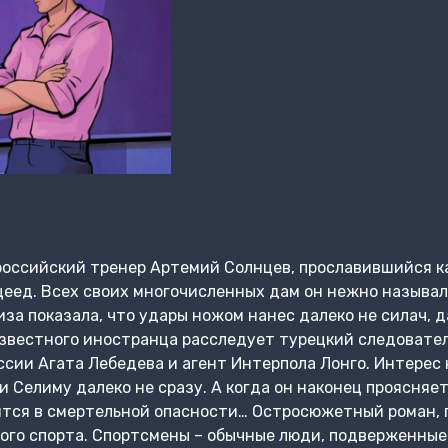
российский тренер Артемий Солнцев, прославившийся к
еед. Всех своих многочисленных дам он нежно называл
тиза показала, что удары ножом нанес далеко не силач,
звестного иностранца расследует турецкий следовател
оссии Агата Лебедева и агент Интерпола Лонго. Интерес
 Селиму далеко не сразу. А когда он наконец проясняет
ятся в смертельной опасности… Остросюжетный роман, 
го спорта. Спортсмены – обычные люди, подверженные 