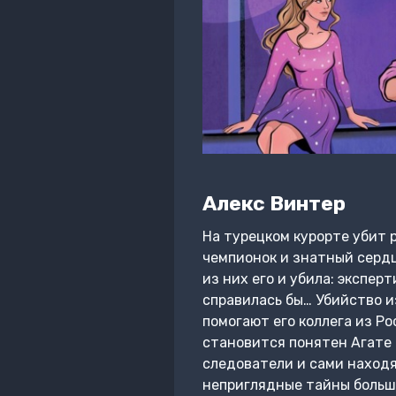
Алекс Винтер
На турецком курорте убит 
чемпионок и знатный сердц
из них его и убила: экспер
справилась бы… Убийство и
помогают его коллега из Р
становится понятен Агате и
следователи и сами наход
неприглядные тайны большо