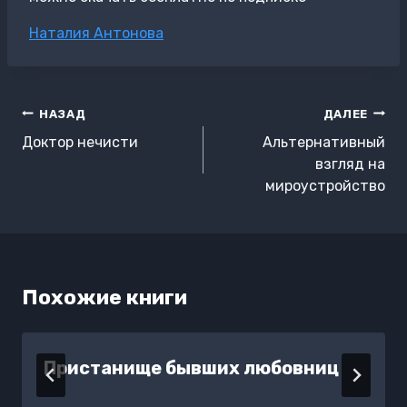
Метки
Наталия Антонова
записи:
Навигация
НАЗАД
ДАЛЕЕ
по
Доктор нечисти
Альтернативный
записям
взгляд на
мироустройство
Похожие книги
Пристанище бывших любовниц