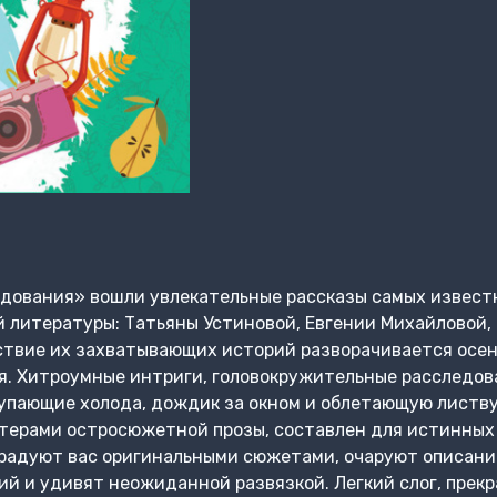
едования» вошли увлекательные рассказы самых извест
литературы: Татьяны Устиновой, Евгении Михайловой, 
ствие их захватывающих историй разворачивается осен
я. Хитроумные интриги, головокружительные расследов
тупающие холода, дождик за окном и облетающую листв
стерами остросюжетной прозы, составлен для истинных
радуют вас оригинальными сюжетами, очаруют описани
 и удивят неожиданной развязкой. Легкий слог, прекр