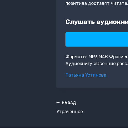
позитива доставят читател
Слушать аудиокни
Форматы: MP3,M4B Фрагмент:
Аудиокнигу «Осенние расс
Метки
Татьяна Устинова
записи:
Навигация
НАЗАД
по
Утраченное
записям