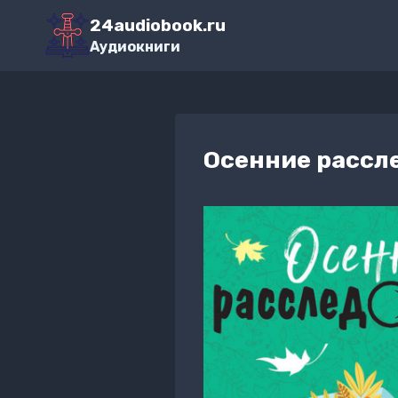
Перейти
24audiobook.ru
к
Аудиокниги
содержимому
Осенние рассл