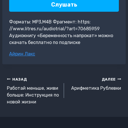
Слушать
Форматы: MP3,M4B Фрагмент: https:
//www.litres.ru/audiotrial/?art=70685959
Аудиокнигу «Беременность напрокат» можно
скачать бесплатно по подписке
Метки
Айрин Лакс
записи:
Навигация
НАЗАД
ДАЛЕЕ
по
Работай меньше, живи
Арифметика Рублевки
записям
больше: Инструкция по
новой жизни