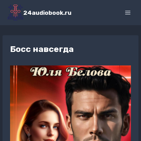
Перейти
к
24audiobook.ru
содержимому
Босс навсегда