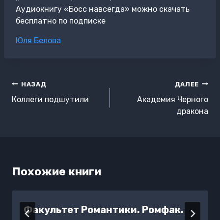
Аудиокнигу «Босс навсегда» можно скачать
бесплатно по подписке
Метки
Юля Белова
записи:
Навигация
НАЗАД
ДАЛЕЕ
по
Коллеги подшутили
Академия Черного
записям
дракона
Похожие книги
Факультет Романтики. Ромфак.