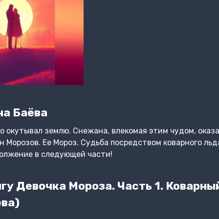
на Баёва
 окутывал землю. Снежана, влекомая этим чудом, оказал
н Морозов. Ее Мороз. Судьба посредством коварного льд
должение в следующей части!
у Девочка Мороза. Часть 1. Коварны
ва)