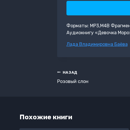
Форматы: MP3,M4B Фрагмент:
Аудиокнигу «Девочка Мороз
Метки
Лада Владимировна Баёва
записи:
Навигация
НАЗАД
по
Розовый слон
записям
Похожие книги