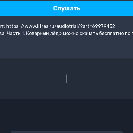
Слушать
 https: //www.litres.ru/audiotrial/?art=69979432
а. Часть 1. Коварный лёд» можно скачать бесплатно по