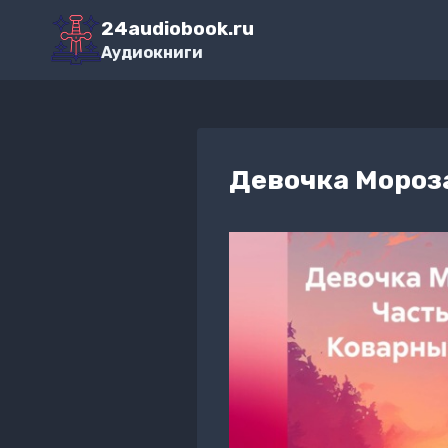
Перейти
24audiobook.ru
к
Аудиокниги
содержимому
Девочка Мороза