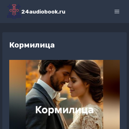
Перейти
к
24audiobook.ru
содержимому
Кормилица