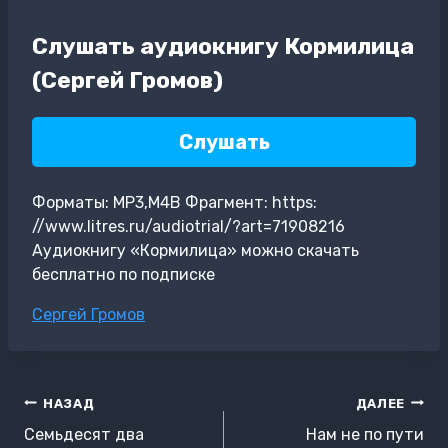
Слушать аудиокнигу Кормилица
(Сергей Громов)
Слушать
Форматы: MP3,M4B Фрагмент: https:
//www.litres.ru/audiotrial/?art=71908216
Аудиокнигу «Кормилица» можно скачать
бесплатно по подписке
Метки
Сергей Громов
записи:
Навигация
НАЗАД
ДАЛЕЕ
по
Семьдесят два
Нам не по пути