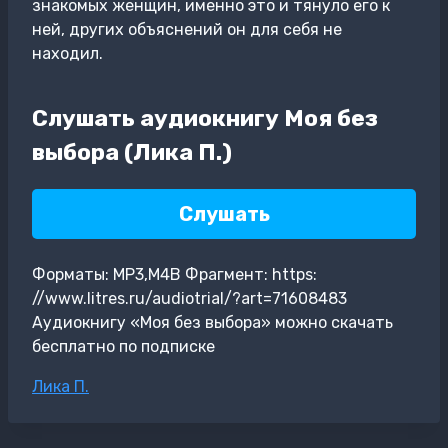
знакомых женщин, именно это и тянуло его к
ней, других объяснений он для себя не
находил.
Слушать аудиокнигу Моя без
выбора (Лика П.)
Слушать
Форматы: MP3,M4B Фрагмент: https:
//www.litres.ru/audiotrial/?art=71608483
Аудиокнигу «Моя без выбора» можно скачать
бесплатно по подписке
Метки
Лика П.
записи: