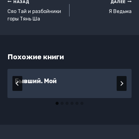
Навигация
НАЗАД
ДАЛЕЕ
по
Сяо Тай и разбойники
Я Ведьма
записям
горы Тянь Ша
Похожие книги
Бывший. Мой