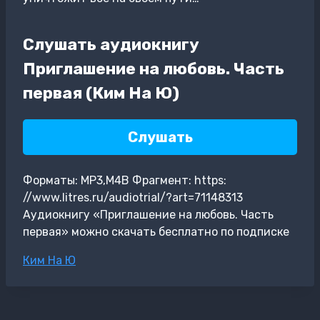
Слушать аудиокнигу
Приглашение на любовь. Часть
первая (Ким На Ю)
Слушать
Форматы: MP3,M4B Фрагмент: https:
//www.litres.ru/audiotrial/?art=71148313
Аудиокнигу «Приглашение на любовь. Часть
первая» можно скачать бесплатно по подписке
Метки
Ким На Ю
записи: