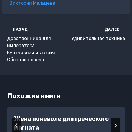
Метки
Виктория Мальцева
записи:
Навигация
НАЗАД
ДАЛЕЕ
по
Девственница для
Удивительная техника
записям
императора.
Куртуазная история.
Сборник новелл
Похожие книги
Жена поневоле для греческого
магната