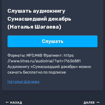
Слушать аудиокнигу
Сумасшедший декабрь
(Наталья Шагаева)
Слушать
Форматы: MP3,M4B Фрагмент: https:
//www.litres.ru/audiotrial/?art=71636881
Аудиокнигу «Сумасшедший декабрь» можно
скачать бесплатно по подписке
Метки
Наталья Шагаева
записи:
Навигация
НАЗАД
ДАЛЕЕ