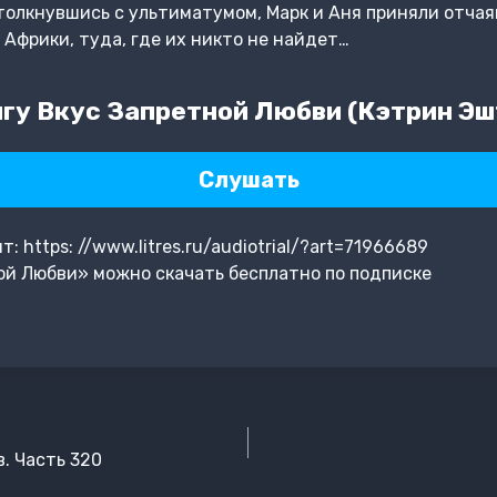
Столкнувшись с ультиматумом, Марк и Аня приняли отча
 Африки, туда, где их никто не найдет…
гу Вкус Запретной Любви (Кэтрин Эш
Слушать
 https: //www.litres.ru/audiotrial/?art=71966689
ой Любви» можно скачать бесплатно по подписке
. Часть 320