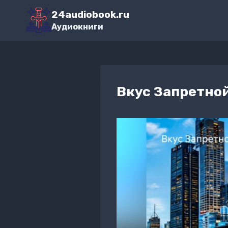
Перейти
24audiobook.ru
к
Аудиокниги
содержимому
Вкус Запретно