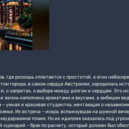
ов, где роскошь сплетается с простотой, а огни небоск
этом городе, в самом сердце Австралии, зародилась ист
и, о запретах, о выборе между долгом и сердцем. Это ис
я жизнь наполнена ароматами и вкусами, а амбиции вед
а – умная и красивая студентка, мечтающая о независи
семья. Их встреча – искра, вспыхнувшая на шумной вече
 неудержимое пламя. Но их идиллия оказалась под угроз
й сценарий – брак по расчету, который должен был обес