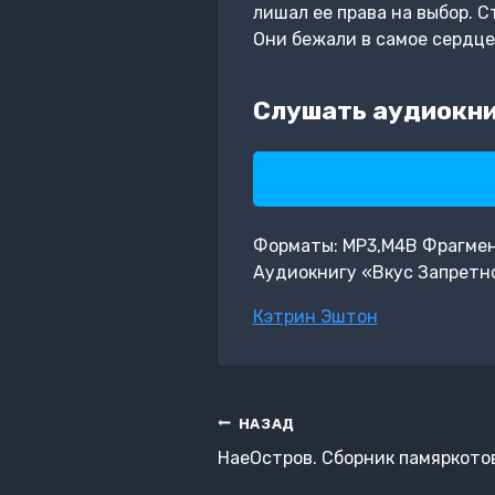
лишал ее права на выбор. 
Они бежали в самое сердце
Слушать аудиокни
Форматы: MP3,M4B Фрагмент:
Аудиокнигу «Вкус Запретн
Метки
Кэтрин Эштон
записи:
Навигация
НАЗАД
по
НаеОстров. Сборник памяркотов
записям