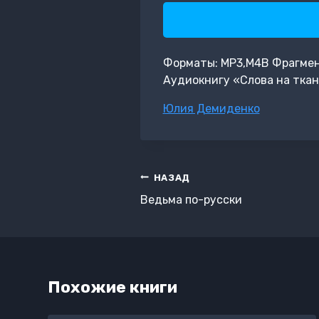
Форматы: MP3,M4B Фрагмент: 
Аудиокнигу «Слова на ткан
Метки
Юлия Демиденко
записи:
Навигация
НАЗАД
по
Ведьма по-русски
записям
Похожие книги