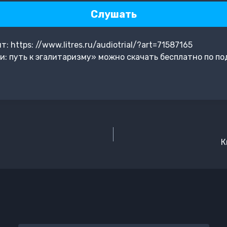
Слушать
https: //www.litres.ru/audiotrial/?art=71587165
и: путь к эгалитаризму» можно скачать бесплатно по по
К