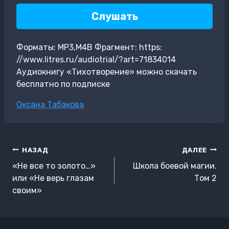
Слушать
Форматы: MP3,M4B Фрагмент: https:
//www.litres.ru/audiotrial/?art=71834014
Аудиокнигу «Тихотворение» можно скачать
бесплатно по подписке
Метки
Оксана Табакова
записи:
Навигация
НАЗАД
ДАЛЕЕ
по
«Не все то золото…»
Школа боевой магии.
записям
или «Не верь глазам
Том 2
своим»