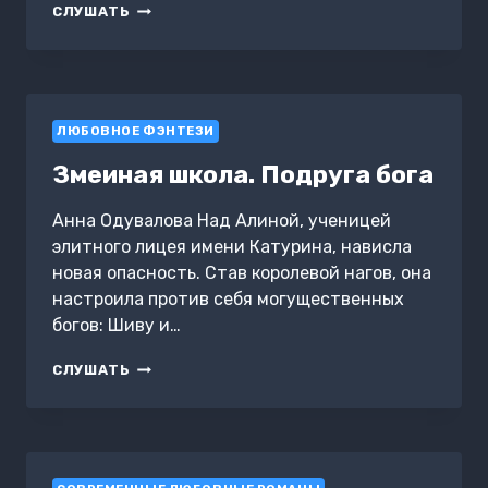
БЛОНДИНКА
СЛУШАТЬ
В
БОЕВОЙ
АКАДЕМИИ.
НЕ
ХОЧУ
ЛЮБОВНОЕ ФЭНТЕЗИ
УЧИТЬСЯ
Змеиная школа. Подруга бога
Анна Одувалова Над Алиной, ученицей
элитного лицея имени Катурина, нависла
новая опасность. Став королевой нагов, она
настроила против себя могущественных
богов: Шиву и…
ЗМЕИНАЯ
СЛУШАТЬ
ШКОЛА.
ПОДРУГА
БОГА