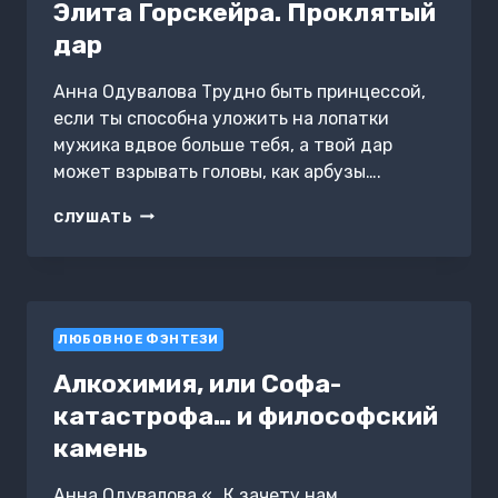
Элита Горскейра. Проклятый
дар
Анна Одувалова Трудно быть принцессой,
если ты способна уложить на лопатки
мужика вдвое больше тебя, а твой дар
может взрывать головы, как арбузы….
ЭЛИТА
СЛУШАТЬ
ГОРСКЕЙРА.
ПРОКЛЯТЫЙ
ДАР
ЛЮБОВНОЕ ФЭНТЕЗИ
Алкохимия, или Софа-
катастрофа… и философский
камень
Анна Одувалова «…К зачету нам