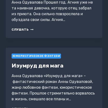
Анна Одувалова Прошел год. Агния уже не
та наивная девочка, которую отец забрал
из приюта. Она сильно повзрослела и
обуздала свои силы. Агния…
ЭЛИТА
СЛУШАТЬ
ГОРСКЕЙРА.
МОЙ
СВОДНЫЙ
НЕКРОМАНТ
ЮМОРИСТИЧЕСКОЕ ФЭНТЕЗИ
Изумруд для мага
Анна Одувалова «Изумруд для мага» –
фантастический роман Анны Одуваловой,
жанр любовное фэнтези, юмористическое
фэнтези. Прошлое стремительно ворвалось
в жизнь, смешало все планы и…