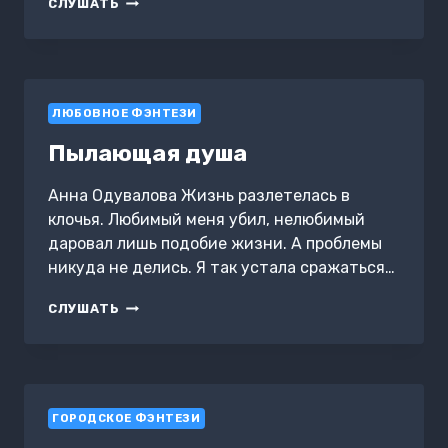
(НЕ)ИДЕАЛЬНАЯ
СЛУШАТЬ
РАБОТА
ЛЮБОВНОЕ ФЭНТЕЗИ
Пылающая душа
Анна Одувалова Жизнь разлетелась в
клочья. Любимый меня убил, нелюбимый
даровал лишь подобие жизни. А проблемы
никуда не делись. Я так устала сражаться…
ПЫЛАЮЩАЯ
СЛУШАТЬ
ДУША
ГОРОДСКОЕ ФЭНТЕЗИ