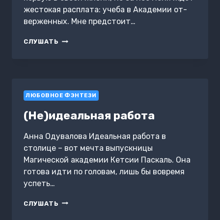
жестокая расплата: учеба в Академии от­
вер­женных. Мне предстоит…
АКАДЕМИЯ
СЛУШАТЬ
ОТВЕРЖЕННЫХ.
ИЗБРАННИЦА
ЗИМЫ
ЛЮБОВНОЕ ФЭНТЕЗИ
(Не)идеальная работа
Анна Одувалова Идеальная работа в
столице – вот мечта выпускницы
Магической академии Кетсии Паскаль. Она
готова идти по головам, лишь бы вовремя
успеть…
(НЕ)ИДЕАЛЬНАЯ
СЛУШАТЬ
РАБОТА