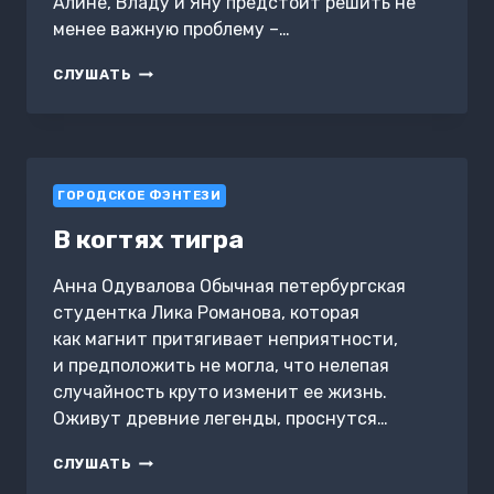
Алине, Владу и Яну предстоит решить не
менее важную проблему –…
ЗМЕИНАЯ
СЛУШАТЬ
ШКОЛА.
КАМЕНЬ
ЖЕЛАНИЙ
ГОРОДСКОЕ ФЭНТЕЗИ
В когтях тигра
Анна Одувалова Обычная петербургская
студентка Лика Романова, которая
как магнит притягивает неприятности,
и предположить не могла, что нелепая
случайность круто изменит ее жизнь.
Оживут древние легенды, проснутся…
В
СЛУШАТЬ
КОГТЯХ