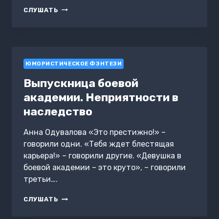
БЛОНДИНКА
СЛУШАТЬ
В
БОЕВОЙ
АКАДЕМИИ.
НЕ
ХОЧУ
ЮМОРИСТИЧЕСКОЕ ФЭНТЕЗИ
ЖЕНИТЬСЯ
Выпускница боевой
академии. Неприятности в
наследство
Анна Одувалова «Это престижно!» –
говорили одни. «Тебя ждет блестящая
карьера!» – говорили другие. «Девушка в
боевой академии – это круто», – говорили
третьи….
ВЫПУСКНИЦА
СЛУШАТЬ
БОЕВОЙ
АКАДЕМИИ.