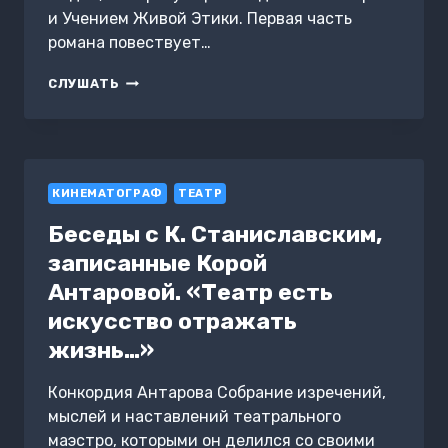
и Учением Живой Этики. Первая часть
романа повествует…
ДВЕ
СЛУШАТЬ
ЖИЗНИ:
I
ЧАСТЬ,
В
ОБНОВЛЕННОЙ
КИНЕМАТОГРАФ
РЕДАКЦИИ
ТЕАТР
Беседы с К. Станиславским,
записанные Корой
Антаровой. «Театр есть
искусство отражать
жизнь…»
Конкордия Антарова Собрание изречений,
мыслей и наставлений театрального
маэстро, которыми он делился со своими