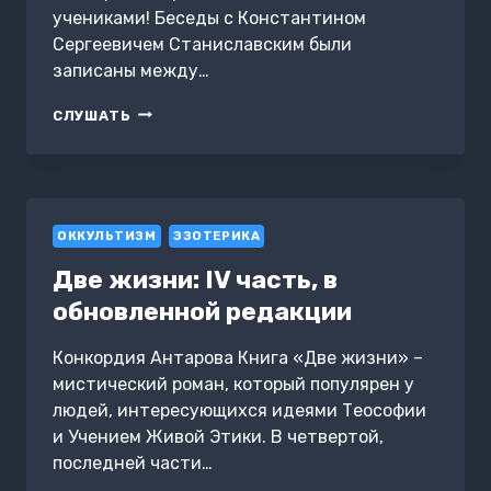
учениками! Беседы с Константином
Сергеевичем Станиславским были
записаны между…
БЕСЕДЫ
СЛУШАТЬ
С
К.
СТАНИСЛАВСКИМ,
ЗАПИСАННЫЕ
КОРОЙ
ОККУЛЬТИЗМ
АНТАРОВОЙ.
ЭЗОТЕРИКА
«ТЕАТР
Две жизни: IV часть, в
ЕСТЬ
ИСКУССТВО
обновленной редакции
ОТРАЖАТЬ
ЖИЗНЬ…»
Конкордия Антарова Книга «Две жизни» –
мистический роман, который популярен у
людей, интересующихся идеями Теософии
и Учением Живой Этики. В четвертой,
последней части…