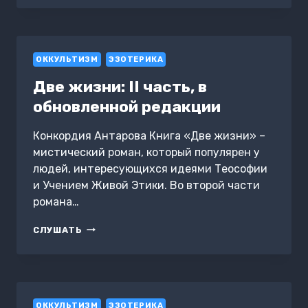
III–
IV
ЧАСТИ
ОККУЛЬТИЗМ
ЭЗОТЕРИКА
Две жизни: II часть, в
обновленной редакции
Конкордия Антарова Книга «Две жизни» –
мистический роман, который популярен у
людей, интересующихся идеями Теософии
и Учением Живой Этики. Во второй части
романа…
ДВЕ
СЛУШАТЬ
ЖИЗНИ:
II
ЧАСТЬ,
В
ОБНОВЛЕННОЙ
ОККУЛЬТИЗМ
РЕДАКЦИИ
ЭЗОТЕРИКА