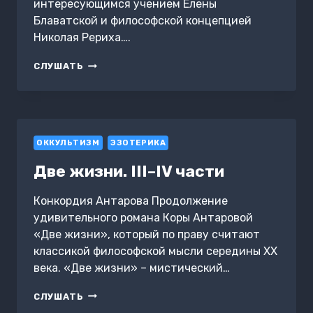
интересующимся учением Елены
Блаватской и философской концепцией
Николая Рериха….
ДВЕ
СЛУШАТЬ
ЖИЗНИ.
ЧАСТЬ
2
ОККУЛЬТИЗМ
ЭЗОТЕРИКА
Две жизни. III–IV части
Конкордия Антарова Продолжение
удивительного романа Коры Антаровой
«Две жизни», который по праву считают
классикой философской мысли середины XX
века. «Две жизни» – мистический…
ДВЕ
СЛУШАТЬ
ЖИЗНИ.