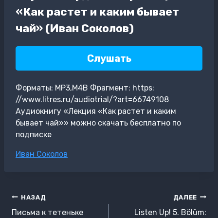
«Как растет и каким бывает
чай» (Иван Соколов)
Слушать
Форматы: MP3,M4B Фрагмент: https:
//www.litres.ru/audiotrial/?art=66749108
Аудиокнигу «Лекция «Как растет и каким
бывает чай»» можно скачать бесплатно по
подписке
Метки
Иван Соколов
записи:
Навигация
НАЗАД
ДАЛЕЕ
по
Письма к тетеньке
Listen Up! 5. Bölüm: