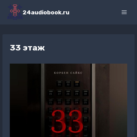
Перейти
к
24audiobook.ru
содержимому
33 этаж