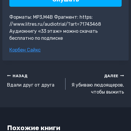
Форматы: MP3,M4B Фрагмент: https:
//www.litres.ru/audiotrial/?art=71743468
Аудиокнигу «33 этаж» можно скачать
бесплатно по подписке
Метки
Корбен Сайкс
записи:
Навигация
НАЗАД
ДАЛЕЕ
по
Вдали друг от друга
Я убиваю людоящеров,
записям
чтобы выжить
Похожие книги