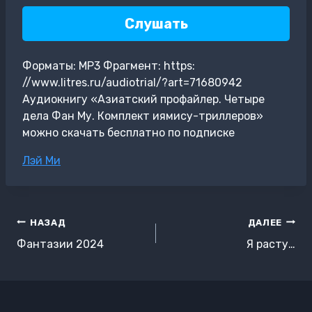
Слушать
Форматы: MP3 Фрагмент: https:
//www.litres.ru/audiotrial/?art=71680942
Аудиокнигу «Азиатский профайлер. Четыре
дела Фан Му. Комплект иямису-триллеров»
можно скачать бесплатно по подписке
Метки
Лэй Ми
записи:
Навигация
НАЗАД
ДАЛЕЕ
по
Фантазии 2024
Я расту…
записям