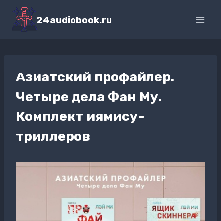
Перейти
к
24audiobook.ru
содержимому
Азиатский профайлер.
Четыре дела Фан Му.
Комплект иямису-
триллеров