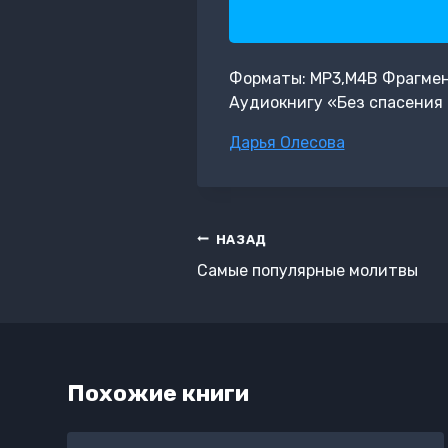
Форматы: MP3,M4B Фрагмент:
Аудиокнигу «Без спасения
Метки
Дарья Олесова
записи:
Навигация
НАЗАД
по
Самые популярные молитвы
записям
Похожие книги