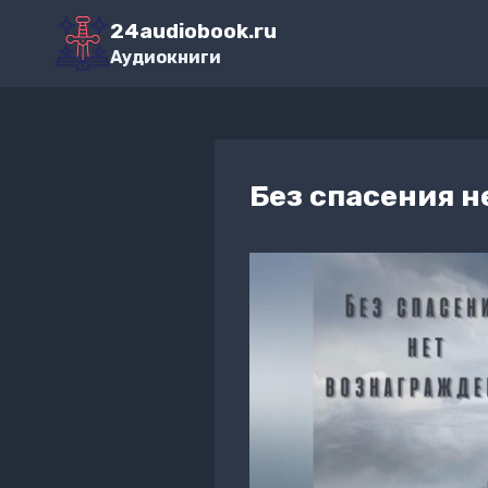
Перейти
24audiobook.ru
к
Аудиокниги
содержимому
Без спасения 