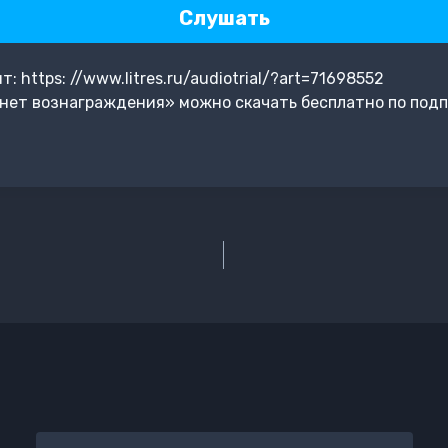
Слушать
 https: //www.litres.ru/audiotrial/?art=71698552
 нет вознаграждения» можно скачать бесплатно по под