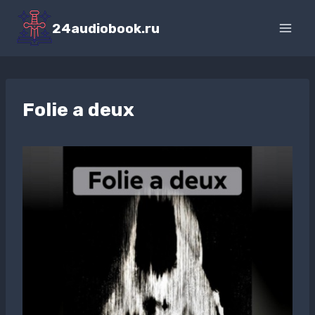
Перейти
к
24audiobook.ru
содержимому
Folie а deux