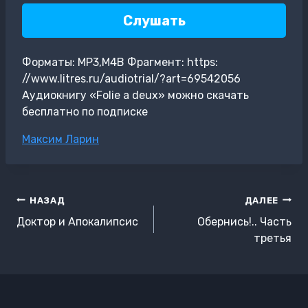
Слушать
Форматы: MP3,M4B Фрагмент: https:
//www.litres.ru/audiotrial/?art=69542056
Аудиокнигу «Folie а deux» можно скачать
бесплатно по подписке
Метки
Максим Ларин
записи:
Навигация
НАЗАД
ДАЛЕЕ
по
Доктор и Апокалипсис
Обернись!.. Часть
записям
третья