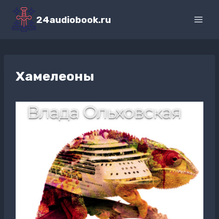
Перейти
к
24audiobook.ru
содержимому
Хамелеоны