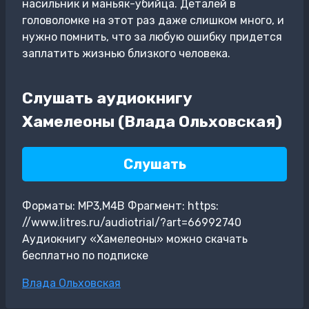
насильник и маньяк-убийца. Деталей в
головоломке на этот раз даже слишком много, и
нужно помнить, что за любую ошибку придется
заплатить жизнью близкого человека.
Слушать аудиокнигу
Хамелеоны (Влада Ольховская)
Слушать
Форматы: MP3,M4B Фрагмент: https:
//www.litres.ru/audiotrial/?art=66992740
Аудиокнигу «Хамелеоны» можно скачать
бесплатно по подписке
Метки
Влада Ольховская
записи: