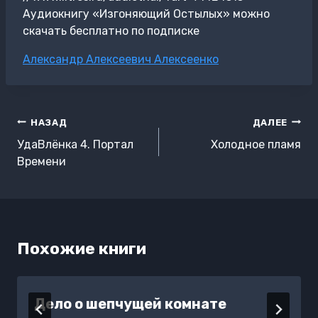
Аудиокнигу «Изгоняющий Остылых» можно
скачать бесплатно по подписке
Метки
Александр Алексеевич Алексеенко
записи:
Навигация
НАЗАД
ДАЛЕЕ
по
УдаВлёнка 4. Портал
Холодное пламя
записям
Времени
Похожие книги
Дело о шепчущей комнате