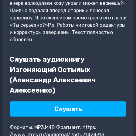
вчера волкодлаки козу украли может вернешь?–
Наивно подался вперед старик и почесал
залысину. Я со скепсисом посмотрел в его глаза:
«Ты серьёзно?»P.s. Работы чистовой редактуры
и корректуры завершены. Текст полностью
обновлён.
Слушать аудиокнигу
Изгоняющий Остылых
(Александр Алексеевич
Алексеенко)
Слушать
Форматы: MP3,M4B Фрагмент: https:
//www.litres.ru/audiotrial/?art=71424313