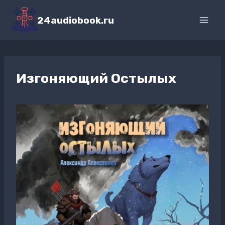
Перейти
к
24audiobook.ru
содержимому
Изгоняющий Остылых