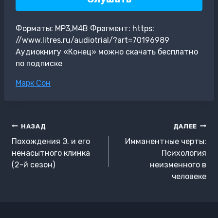
Форматы: MP3,M4B Фрагмент: https:
//www.litres.ru/audiotrial/?art=70196989
Аудиокнигу «Конец» можно скачать бесплатно
по подписке
Метки
Марк Сон
записи:
Навигация
НАЗАД
ДАЛЕЕ
по
Похождения Э. и его
Имманентные черты:
записям
ненасытного клинка
Психология
(2-й сезон)
неизменного в
человеке