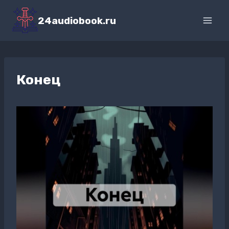
Перейти
к
24audiobook.ru
содержимому
Конец