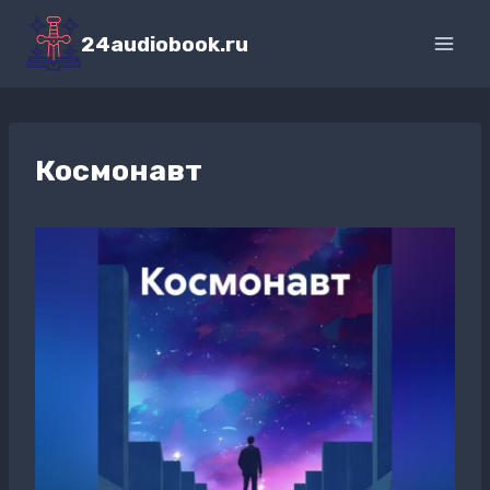
Перейти
к
24audiobook.ru
содержимому
Космонавт