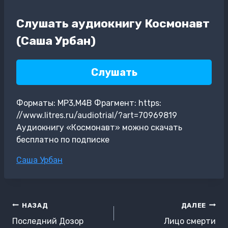
Слушать аудиокнигу Космонавт
(Саша Урбан)
Слушать
Форматы: MP3,M4B Фрагмент: https:
//www.litres.ru/audiotrial/?art=70969819
Аудиокнигу «Космонавт» можно скачать
бесплатно по подписке
Метки
Саша Урбан
записи:
Навигация
НАЗАД
ДАЛЕЕ
по
Последний Дозор
Лицо смерти