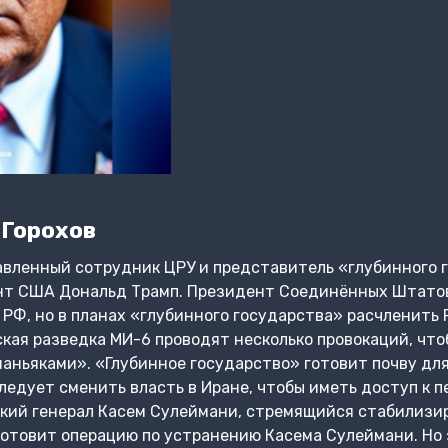
 Горохов
вленный сотрудник ЦРУ и представитель «глубинного г
нт США Дональд Трамп. Президент Соединённых Штато
РФ, но в планах «глубинного государства» расчленить 
ская разведка МИ-6 проводят несколько провокаций, чт
аньяками». «Глубинное государство» готовит почву для
следует сменить власть в Иране, чтобы иметь доступ к 
кий генерал Касем Сулеймани, стремящийся стабилизи
отовит операцию по устранению Касема Сулеймани. Но 