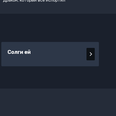
Дракон, который все испортил
Солги ей