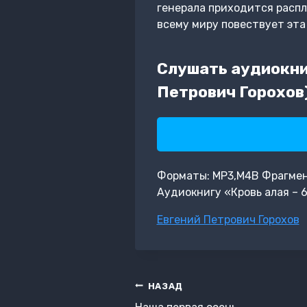
генерала приходится расп
всему миру повествует эта 
Слушать аудиокниг
Петрович Горохов
Форматы: MP3,M4B Фрагмент:
Аудиокнигу «Кровь алая – 6
Метки
Евгений Петрович Горохов
записи:
Навигация
НАЗАД
по