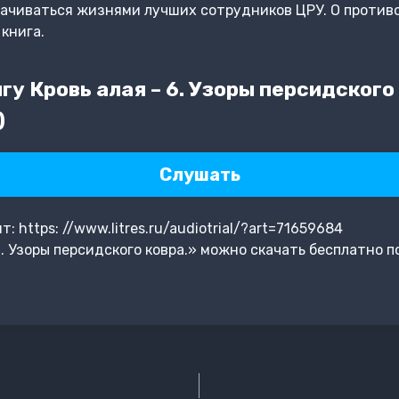
лачиваться жизнями лучших сотрудников ЦРУ. О против
книга.
у Кровь алая – 6. Узоры персидского 
)
Слушать
 https: //www.litres.ru/audiotrial/?art=71659684
. Узоры персидского ковра.» можно скачать бесплатно п