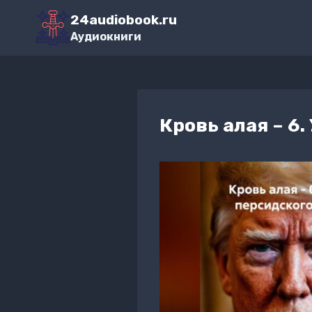
Перейти
24audiobook.ru
к
Аудиокниги
содержимому
Кровь алая – 6.