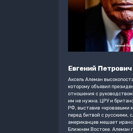
Евгений Петрович
Аксель Алеман высокопоста
которому объявил президе
отношения с руководством 
им не нужна. ЦРУ и британ
РФ, выставив «кровавыми м
перед битвой с русскими, 
американцев мешает иранс
Ближнем Востоке. Алеман г